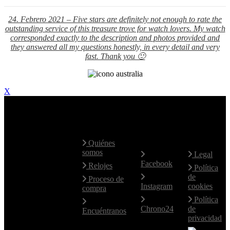
24. Febrero 2021 – F
ive stars are definitely not enough to rate the
outstanding service of this treasure trove for watch lovers. My watch
corresponded exactly to the description and photos provided and
they answered all my questions honestly, in every detail and very
fast. Thank you 🙂
X
Contacte
Mapa Web
Redes
Aviso
con
Sociales
Legal
nosotros
Quiénes
somos
Legal
Facebook
Hablamos
Relojes
Política
fluidamente
de
Proceso de
el Español e
Instagram
cookies
compra
Inglés.
Política
Para otros
Chrono24
de
Encuéntranos
idiomas,
privacidad
utilice el