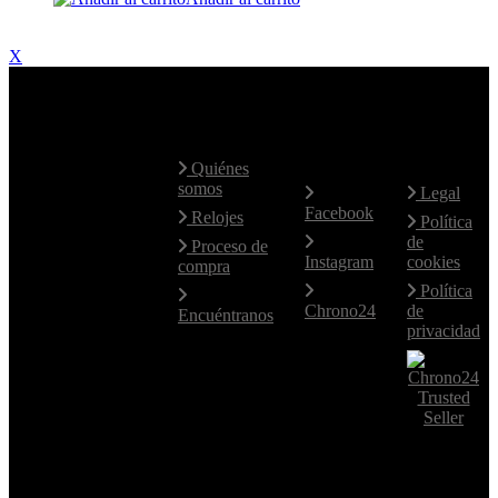
X
Contacte
Mapa Web
Redes
Aviso
con
Sociales
Legal
nosotros
Quiénes
somos
Legal
Facebook
Hablamos
Relojes
Política
fluidamente
de
Proceso de
el Español e
Instagram
cookies
compra
Inglés.
Política
Para otros
Chrono24
de
Encuéntranos
idiomas,
privacidad
utilice el
email.
+34 619
77 14 46
+34 619
77 14 46