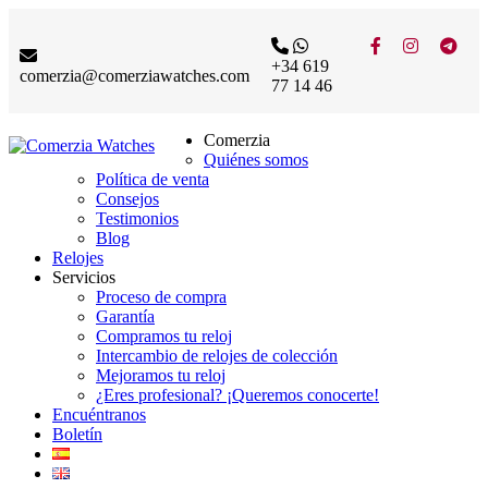
+34 619
comerzia@comerziawatches.com
77 14 46
Comerzia
Quiénes somos
Política de venta
Consejos
Testimonios
Blog
Relojes
Servicios
Proceso de compra
Garantía
Compramos tu reloj
Intercambio de relojes de colección
Mejoramos tu reloj
¿Eres profesional? ¡Queremos conocerte!
Encuéntranos
Boletín