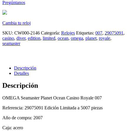
Pregúntanos
Cambia tu reloj
SKU:
CW000-2146
Categoría:
Relojes
Etiquetas:
007
,
29075091
,
casino
,
diver
,
edition
,
limited
,
ocean
,
omega
,
planet
,
royale
,
seamaster
Descripción
Detalles
Descripción
OMEGA Seamaster Planet Ocean Casino Royale 007
Referencia: 29075091 Edición Limitada a 5007 piezas
Año de compra: 2007
Caja: acero