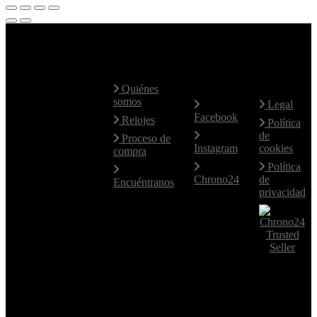
Contacte
Mapa Web
Redes
Aviso
con
Sociales
Legal
nosotros
Quiénes
somos
Legal
Facebook
Hablamos
Relojes
Política
fluidamente
de
Proceso de
el Español e
Instagram
cookies
compra
Inglés.
Política
Para otros
Chrono24
de
Encuéntranos
idiomas,
privacidad
utilice el
email.
+34 619
77 14 46
+34 619
77 14 46
comerzia@comerziawatches.com