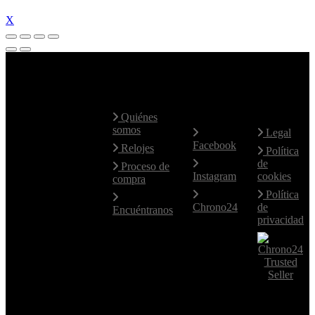
X
Contacte
Mapa Web
Redes
Aviso
con
Sociales
Legal
nosotros
Quiénes
somos
Legal
Facebook
Hablamos
Relojes
Política
fluidamente
de
Proceso de
el Español e
Instagram
cookies
compra
Inglés.
Política
Para otros
Chrono24
de
Encuéntranos
idiomas,
privacidad
utilice el
email.
+34 619
77 14 46
+34 619
77 14 46