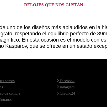
RELOJES QUE NOS GUSTAN
de uno de los diseños más aplaudidos en la hist
grafo, respetando el equilibrio perfecto de 39
 magnífico. En esta ocasión es el modelo con es
o Kasparov, que se ofrece en un estado excep
 Web
Redes Sociales
es somos
Facebook
es
Instagram
so de compra
Chrono24
ntranos