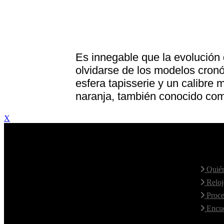
Es innegable que la evolución 
olvidarse de los modelos cronó
esfera tapisserie y un calibre
naranja, también conocido com
X
Contacte con nosotros
Mapa
Hablamos fluidamente el Español e
Quién
Inglés.
Reloj
Para otros idiomas, utilice el email.
Proce
+34 619 77 14 46
Encué
+34 619 77 14 46