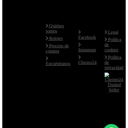
Contacte
Mapa Web
Redes
Aviso
con
Sociales
Legal
nosotros
Quiénes
somos
Legal
Facebook
Hablamos
Relojes
Política
fluidamente
de
Proceso de
el Español e
Instagram
cookies
compra
Inglés.
Política
Para otros
Chrono24
de
Encuéntranos
idiomas,
privacidad
utilice el
email.
+34 619
77 14 46
+34 619
77 14 46
comerzia@comerziawatches.com
Asturias
36, Oviedo,