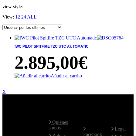
view style:
View:
12
24
ALL
IWC PILOT SPITFIRE TZC UTC AUTOMATIC
2.895,00
€
Añadir al carrito
X
Contacte
Mapa Web
Redes
Aviso
con
Sociales
Legal
nosotros
Quiénes
somos
Legal
Facebook
Hablamos
Relojes